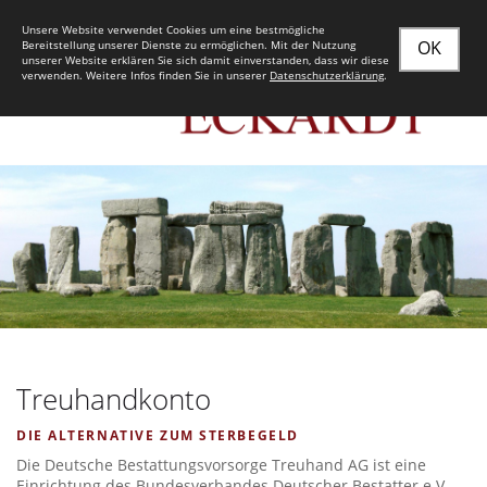
Unsere Website verwendet Cookies um eine bestmögliche
OK
Bereitstellung unserer Dienste zu ermöglichen. Mit der Nutzung
unserer Website erklären Sie sich damit einverstanden, dass wir diese
verwenden. Weitere Infos finden Sie in unserer
Datenschutzerklärung
.
Treuhandkonto
DIE ALTERNATIVE ZUM STERBEGELD
Die Deutsche Bestattungsvorsorge Treuhand AG ist eine
Einrichtung des Bundesverbandes Deutscher Bestatter e.V.,