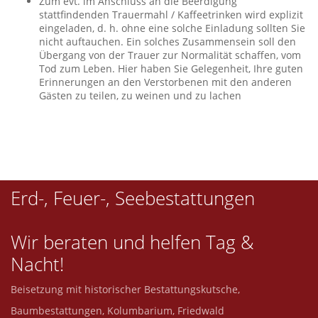
Zum evt. im Anschluss an die Beerdigung
stattfindenden Trauermahl / Kaffeetrinken wird explizit
eingeladen, d. h. ohne eine solche Einladung sollten Sie
nicht auftauchen. Ein solches Zusammensein soll den
Übergang von der Trauer zur Normalität schaffen, vom
Tod zum Leben. Hier haben Sie Gelegenheit, Ihre guten
Erinnerungen an den Verstorbenen mit den anderen
Gästen zu teilen, zu weinen und zu lachen
Erd-, Feuer-, Seebestattungen
Wir beraten und helfen Tag &
Nacht!
Beisetzung mit historischer Bestattungskutsche,
Baumbestattungen, Kolumbarium, Friedwald