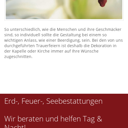
So unterschiedlich, wie die Menschen und ihre Geschmäcker
sind, so individuell sollte die Gestaltung bei einem so
wichtigen Anlass, wie einer Beerdigung, sein. Bei den von uns
durchgeführten Trauerfeiern ist deshalb die Dekoration in
der Kapelle oder Kirche immer auf Ihre Wünsche
zugeschnitten.
Erd-, Feuer-, Seebestattungen
Wir beraten und helfen Tag &
Nacht!